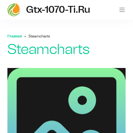
Gtx-1070-Ti.ru
gt
Главная
Steamcharts
Steamcharts