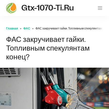
Gtx-1070-Ti.ru
gt
Главная
ФАС
ФАС закручивает гайки. Топливным спекулянтам коне
ФАС закручивает гайки.
Топливным спекулянтам
конец?