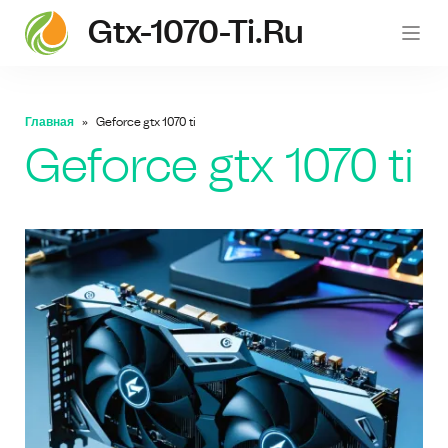
Gtx-1070-Ti.ru
gt
Главная
Geforce gtx 1070 ti
Geforce gtx 1070 ti