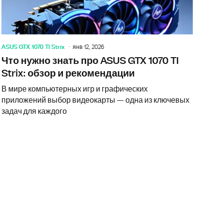
ASUS GTX 1070 TI Strix
янв 12, 2026
Что нужно знать про ASUS GTX 1070 TI
Strix: обзор и рекомендации
В мире компьютерных игр и графических
приложений выбор видеокарты — одна из ключевых
задач для каждого
но знать про GeForce GTX 1070 TI: обзор и рекомендации
Что нужно 