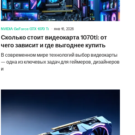
NVIDIA GeForce GTX 1070 Ti
янв 16, 2026
Сколько стоит видеокарта 1070ti: от
чего зависит и где выгоднее купить
В современном мире технологий выбор видеокарты
— одна из ключевых задач для геймеров, дизайнеров
и
но знать про GeForce GTX 1070 TI 8GB: обзор и рекомендаци
Обзор виде