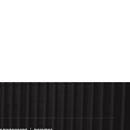
к видеокарт
покупка