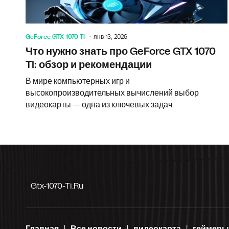
GeForce GTX 1070 TI
янв 13, 2026
Что нужно знать про GeForce GTX 1070
TI: обзор и рекомендации
В мире компьютерных игр и
высокопроизводительных вычислений выбор
видеокарты — одна из ключевых задач
Gtx-1070-Ti.ru
Главная
Все новости
видеокарта
геймеры