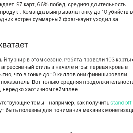
дает: 97 карт, 66% побед, средняя длительность
-продукт. Команда выигрывала гонку до 10 убийств в
ледних встреч суммарный фраг-каунт уходил за
 хватает
й турнир в этом сезоне. Ребята провели 103 карты 
 агрессивный стиль в начале игры: первая кровь в
ытно, что в гонке до 10 киллов они финишировали
 показатель. Вот только средняя продолжительност
м, нередко хаотичном геймплее.
путствующие темы - например, как получить
standoff
гут быть полезны для понимания механик монетизац