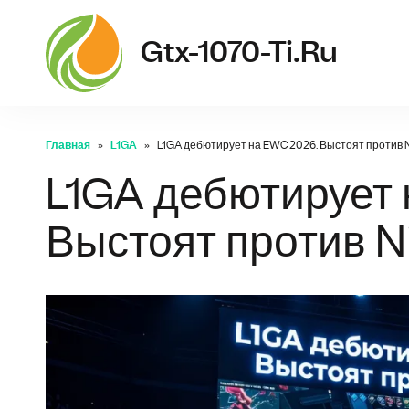
Gtx-1070-Ti.ru
Главная
L1GA
L1GA дебютирует на EWC 2026. Выстоят против 
L1GA дебютирует 
Выстоят против 