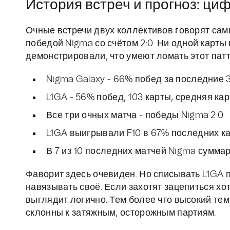
История встреч и прогноз: ци
Очные встречи двух коллективов говорят сам
победой Nigma со счётом 2:0. Ни одной карты н
демонстрировали, что умеют ломать этот патт
Nigma Galaxy - 66% побед за последние 3
L1GA - 56% побед, 103 карты, средняя ка
Все три очных матча - победы Nigma 2:0
L1GA выигрывали F10 в 67% последних кар
В 7 из 10 последних матчей Nigma сумма
Фаворит здесь очевиден. Но списывать L1GA п
навязывать своё. Если захотят зацепиться хо
выглядит логично. Тем более что высокий тем
склонны к затяжным, осторожным партиям.