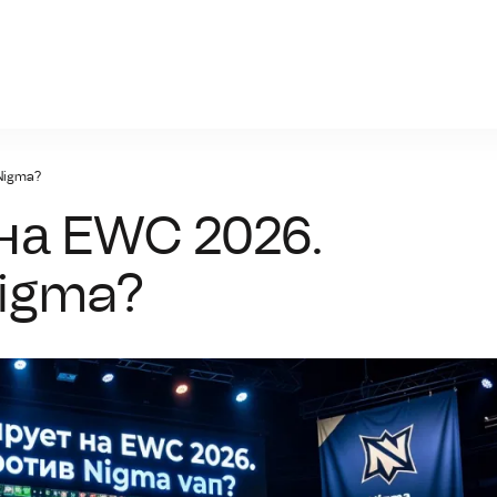
gtx-1070-ti.ru
Nigma?
на EWC 2026.
Nigma?