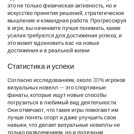
это не только физическая активность, но и
искусство принятия решений, стратегическое
мышление и командная работа. Прогрессируя
в игре, вы начинаете лучше понимать, какие
усилия требуются для достижения успеха, и
это может вдохновить вас на новые
достижения и в реальной жизни.
Статистика и успехи
Согласно исследованиям, около 30% игроков
визуальных новелл — это спортивные
фанаты, которые ищут новые способы
погрузиться в любимый вид деятельности.
Они отмечают, что такие игры помогают им
лучше понять спорт и даже улучшить свои
навыки, что делает визуальные новеллы не
только развлечением, но и полезным