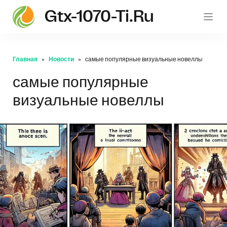
Gtx-1070-Ti.ru
gt
Главная
Новости
самые популярные визуальные новеллы
самые популярные
визуальные новеллы