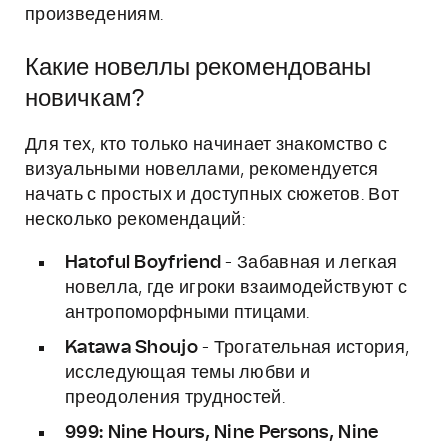
произведениям.
Какие новеллы рекомендованы
новичкам?
Для тех, кто только начинает знакомство с
визуальными новеллами, рекомендуется
начать с простых и доступных сюжетов. Вот
несколько рекомендаций:
Hatoful Boyfriend
- Забавная и легкая
новелла, где игроки взаимодействуют с
антропоморфными птицами.
Katawa Shoujo
- Трогательная история,
исследующая темы любви и
преодоления трудностей.
999: Nine Hours, Nine Persons, Nine