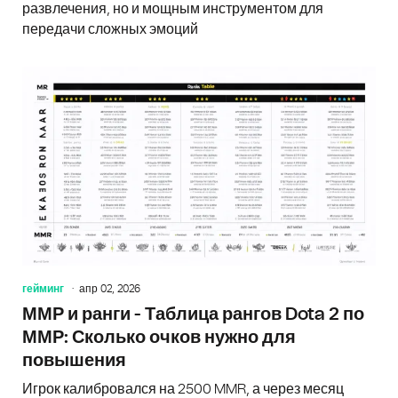
развлечения, но и мощным инструментом для
передачи сложных эмоций
гейминг
апр 02, 2026
ММР и ранги - Таблица рангов Dota 2 по
ММР: Сколько очков нужно для
повышения
Игрок калибровался на 2500 MMR, а через месяц