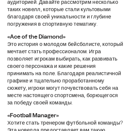
аудиторией. Давайте рассмотрим несколько
таких новелл, которые стали культовыми
благодаря своей уникальности и глубине
погружения в спортивную тематику.
«Ace of the Diamond»
Это история о молодом бейсболисте, который
мечтает стать профессионалом. Игра
позволяет игрокам выбирать, как развивать
своего персонажа и какие решения
принимать на поле. Благодаря реалистичной
графике и тщательно проработанному
сюжету, игроки могут почувствовать себя на
месте настоящего спортсмена, борющегося
за победу своей команды.
«Football Manager»
Хотите стать тренером футбольной команды?
Эта новелла предоставляет вам такую