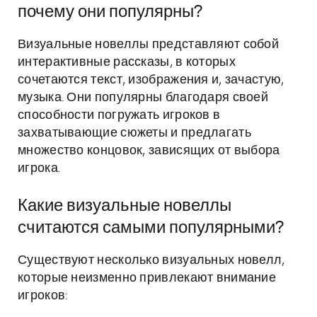
почему они популярны?
Визуальные новеллы представляют собой
интерактивные рассказы, в которых
сочетаются текст, изображения и, зачастую,
музыка. Они популярны благодаря своей
способности погружать игроков в
захватывающие сюжеты и предлагать
множество концовок, зависящих от выбора
игрока.
Какие визуальные новеллы
считаются самыми популярными?
Существуют несколько визуальных новелл,
которые неизменно привлекают внимание
игроков: