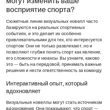
могут изменить ваше
восприятие спорта?
Сюжетные линии визуальных новелл часто
базируются на реальных спортивных
событиях, и это делает их особенно
привлекательными для тех, кто интересуется
спортом. Они не только развлекают, но и
позволяют глубже понять спорт как явление,
его сложности и нюансы. Вы узнаете, каково
это — быть на передовой, принимать важные
решения и нести ответственность за команду.
Интерактивный опыт, который
вдохновляет
Визуальные новеллы могут стать источником
вдохновения. Они показывают, что спорт —