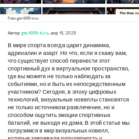
Foto: gtx-1070-ti.ru
Автор
gtx-1070-ti.ru
, апр 15, 2025
В мире спорта всегда царит динамика,
адреналин и азарт. Но что, если я скажу вам,
что существует способ перенести этот
спортивный дух в виртуальное пространство,
где вы можете не только наблюдать за
событиями, но и быть их непосредственным
участником? Сегодня, в эпоху цифровых
технологий, визуальные новеллы становятся
не только источником развлечения, но и
способом ощутить эмоции спортивных
баталий, не выходя из дома. В этой статье мы
погрузимся в мир визуальных новелл,
которые завоевали популярность у