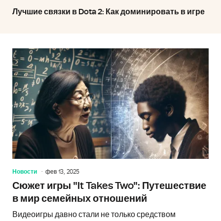
Лучшие связки в Dota 2: Как доминировать в игре
Новости
фев 13, 2025
Сюжет игры "It Takes Two": Путешествие
в мир семейных отношений
Видеоигры давно стали не только средством