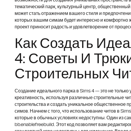
возможности для создания уникальных пространств в 
тематический парк, культурный центр, общественный
может стать отражением вашего стиля и предпочтени
которых вашим симам будет интересно и комфортно жи
проект приносит радость и удовлетворение от процес
Как Создать Идеа
4: Советы И Трюк
Строительных Чи
Создание идеального парка в Sims 4 — это не только
креативность, используя различные строительные чи
строительства и создать уникальное общественное п
симов. Начнем с того, что использование читов в Si
которые в обычных условиях недоступны. Один из са
bb.enablefreebuild. Этот код позволяет вам редактиро