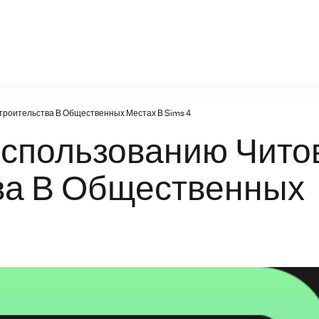
gtx-1070-ti.ru
троительства В Общественных Местах В Sims 4
Использованию Чито
ва В Общественных