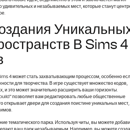
ию удивительных и незабываемых мест, которые станут цент
ре.
Создания Уникальны
остранств В Sims 4
в
ims 4 может стать захватывающим процессом, особенно ес
ности для творчества. В игре существует множество кодов,
х, и это может значительно расширить ваши горизонты.
eebuild" позволяет вам редактировать любые общественные
Это открывает двери для создания поистине уникальных мест,
симов.
ание тематического парка. Используя читы, вы можете добав
делают ваш парк незабываемым. Например, вы можете созда