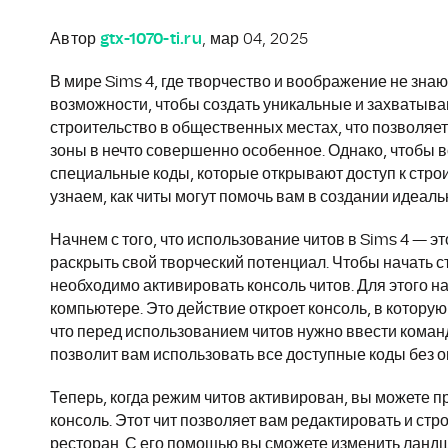
Автор
gtx-1070-ti.ru
, мар 04, 2025
В мире Sims 4, где творчество и воображение не знаю
возможности, чтобы создать уникальные и захватыва
строительство в общественных местах, что позволяе
зоны в нечто совершенно особенное. Однако, чтобы в
специальные коды, которые открывают доступ к строит
узнаем, как читы могут помочь вам в создании идеал
Начнем с того, что использование читов в Sims 4 — э
раскрыть свой творческий потенциал. Чтобы начать 
необходимо активировать консоль читов. Для этого н
компьютере. Это действие откроет консоль, в котор
что перед использованием читов нужно ввести команду
позволит вам использовать все доступные коды без о
Теперь, когда режим читов активирован, вы можете при
консоль. Этот чит позволяет вам редактировать и стр
ресторан. С его помощью вы сможете изменить ланд