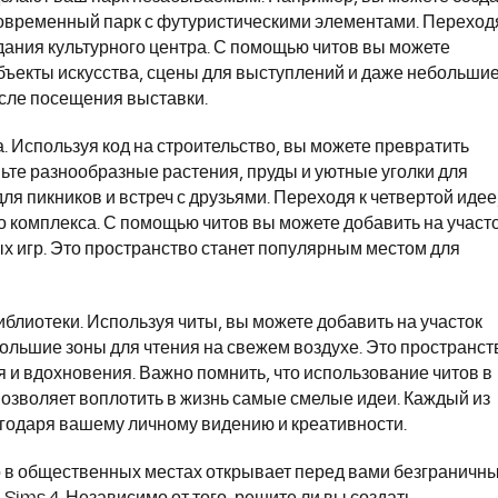
 современный парк с футуристическими элементами. Переход
дания культурного центра. С помощью читов вы можете
бъекты искусства, сцены для выступлений и даже небольши
осле посещения выставки.
 Используя код на строительство, вы можете превратить
вьте разнообразные растения, пруды и уютные уголки для
я пикников и встреч с друзьями. Переходя к четвертой идее
о комплекса. С помощью читов вы можете добавить на участ
 игр. Это пространство станет популярным местом для
блиотеки. Используя читы, вы можете добавить на участок
ольшие зоны для чтения на свежем воздухе. Это пространст
я и вдохновения. Важно помнить, что использование читов в
позволяет воплотить в жизнь самые смелые идеи. Каждый из
годаря вашему личному видению и креативности.
о в общественных местах открывает перед вами безграничн