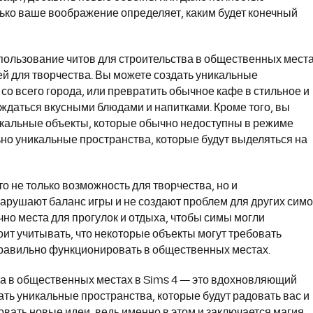
лько ваше воображение определяет, каким будет конечный
спользование читов для строительства в общественных мест
й для творчества. Вы можете создать уникальные
со всего города, или превратить обычное кафе в стильное и
ждаться вкусными блюдами и напитками. Кроме того, вы
икальные объекты, которые обычно недоступны в режиме
ьно уникальные пространства, которые будут выделяться на
о не только возможность для творчества, но и
нарушают баланс игры и не создают проблем для других симо
чно места для прогулок и отдыха, чтобы симы могли
ит учитывать, что некоторые объекты могут требовать
равильно функционировать в общественных местах.
ва в общественных местах в Sims 4 — это вдохновляющий
ть уникальные пространства, которые будут радовать вас и
вать новые идеи, ведь именно в этом и заключается магия