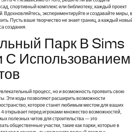
Sims 4. Независимо от того, решите ли вы создать
 сад, спортивный комплекс или библиотеку, каждый проект
й. Вдохновляйтесь, экспериментируйте и создавайте миры, 
ть. Пусть ваше творчество не знает границ, а каждый новы
са создания.
льный Парк В Sims
и С Использованием
тов
 увлекательный процесс, но и возможность проявить свою
ты. Эти коды позволяют расширить возможности
ространство, которое станет любимым местом для ваших
ms 4 открывает перед игроками множество возможностей,
мых полезных читов для строительства — это
вать общественные участки, такие как парки, которые в