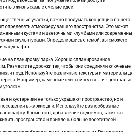
от код в консоль, вы получаете полный доступ к
отить в жизнь самые смелые идеи.
ь общественные участки, важно продумать концепцию вашего
дет определять атмосферу вашего пространства. Это может
стриженными кустами и цветочными клумбами или современн
скими скульптурами. Определившись с темой, вы сможете
 и ландшафта.
ание на планировку парка. Хорошо спланированное
м. Разместите дорожки так, чтобы они соединяли ключевые
кника и пруд. Используйте различные текстуры и материалы д
нтереса. Например, каменные плиты могут вести к централь
 уголкам.
вья и кустарники не только украшают пространство, но и
я посещения в жаркие дни. Используйте разнообразные
 ландшафту. Кроме того, добавление водоемов, таких как
ивить пространство и привлечь больше посетителей.