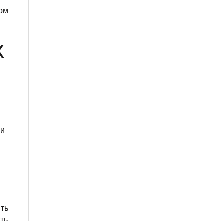
ром
х
ли
ить
ть