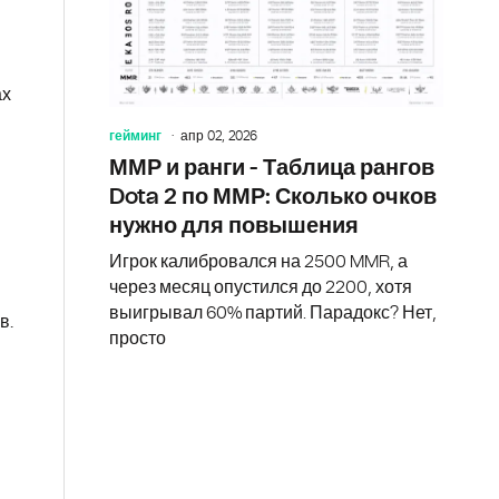
ах
гейминг
апр 02, 2026
ММР и ранги - Таблица рангов
Dota 2 по ММР: Сколько очков
нужно для повышения
Игрок калибровался на 2500 MMR, а
через месяц опустился до 2200, хотя
выигрывал 60% партий. Парадокс? Нет,
в.
просто