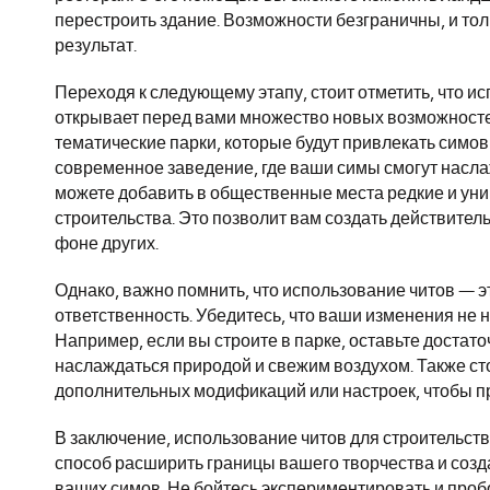
перестроить здание. Возможности безграничны, и то
результат.
Переходя к следующему этапу, стоит отметить, что и
открывает перед вами множество новых возможносте
тематические парки, которые будут привлекать симов 
современное заведение, где ваши симы смогут насла
можете добавить в общественные места редкие и ун
строительства. Это позволит вам создать действител
фоне других.
Однако, важно помнить, что использование читов — эт
ответственность. Убедитесь, что ваши изменения не 
Например, если вы строите в парке, оставьте достато
наслаждаться природой и свежим воздухом. Также сто
дополнительных модификаций или настроек, чтобы п
В заключение, использование читов для строительст
способ расширить границы вашего творчества и созда
ваших симов. Не бойтесь экспериментировать и пробо