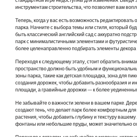
стандартной игре недоступны для изменения. Введя эт
инструментам строительства, что позволяет вам вопл
Теперь, когда у вас есть возможность редактироват
парка. Начните с выбора темы или стиля, который бу
быть классический английский сад с аккуратно под
парк с минималистичными элементами и футуристиче
более целенаправленно подбирать элементы декора
Переходя к следующему этапу, стоит обратить вним
пространство должно быть удобным и функциональны
зоны парка, такие как детская площадка, зона для пи
создания дорожек, чтобы добавить разнообразия и и
площади, а гравийные дорожки — к более уединенным
Не забывайте о важности зелени в вашем парке. Дере
создают тень, что делает парк более комфортным дл
растения, чтобы добавить глубину и текстуру вашему
фонтаны или небольшие пруды, может значительно ож