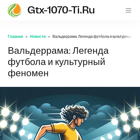
Gtx-1070-Ti.ru
gt
Главная
Новости
Вальдеррама: Легенда футбола и культурный ф
Вальдеррама: Легенда
футбола и культурный
феномен