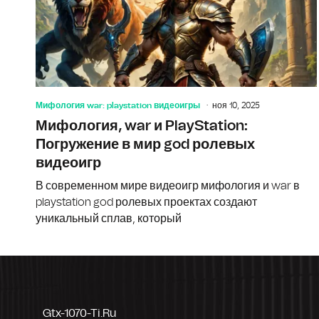
Мифология war: playstation видеоигры
ноя 10, 2025
Мифология, war и PlayStation:
Погружение в мир god ролевых
видеоигр
В современном мире видеоигр мифология и war в
playstation god ролевых проектах создают
уникальный сплав, который
Gtx-1070-Ti.ru