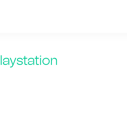
gtx-1070-ti.ru
aystation
Мифолог